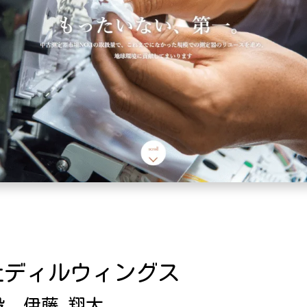
社ディルウィングス
役 伊藤 翔太